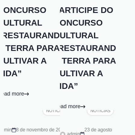
CONCURSO
PARTICIPE DO
CULTURAL
CONCURSO
“RESTAURANDO
CULTURAL
A TERRA PARA
“RESTAURANDO
CULTIVAR A
A TERRA PARA
VIDA”
CULTIVAR A
VIDA”
Read more
Read more
NOTÍCIAS
NOTÍCIAS
admin
8 de novembro de 2023
23 de agosto
admin