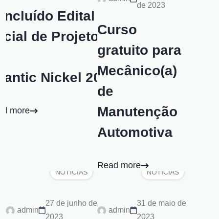
de 2023
ncluído Edital
Curso
cial de Projetos
gratuito para
a
Mecânico(a)
lantic Nickel 2023
de
Manutenção
ad more
Automotiva
Read more
NOTÍCIAS
NOTÍCIAS
27 de junho de
31 de maio de
admin
admin
2023
2023