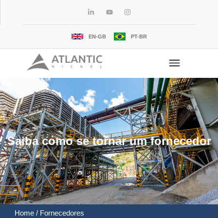
EN-GB
PT-BR
Saiba como se tornar um fornecedor
Home
/ Fornecedores