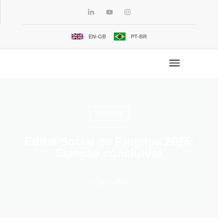
EN-GB
PT-BR
Notícias
Edital Social de Projetos 2025:
Seleção concluída!
10 julho 2025