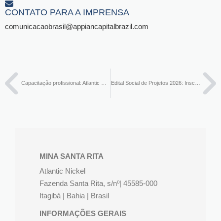
CONTATO PARA A IMPRENSA​
comunicacaobrasil@appiancapitalbrazil.com
Capacitação profissional: Atlantic Nickel lança novos cursos SENAI
Edital Social de Projetos 2026: Inscrições abertas!
MINA SANTA RITA
Atlantic Nickel
Fazenda Santa Rita, s/nº| 45585-000
Itagibá | Bahia | Brasil
INFORMAÇÕES GERAIS