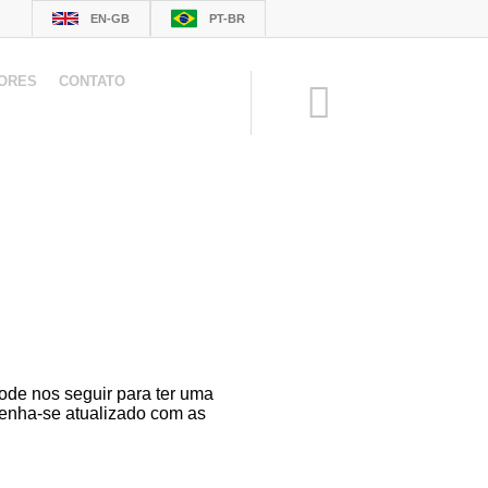
EN-GB
PT-BR
ORES
CONTATO
ode nos seguir para ter uma
tenha-se atualizado com as