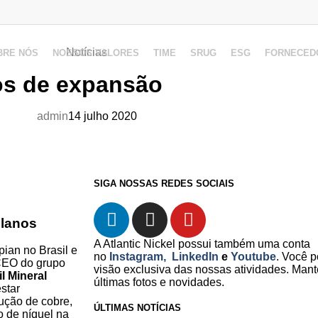
Notícias
BRE NÓS
NOSSOS VALORES
TIME
SRUG
ESG
FORNECED
os de expansão
admin
14 julho 2020
SIGA NOSSAS REDES SOCIAIS
lanos
A Atlantic Nickel possui também uma conta
ian no Brasil e
no
Instagram,
LinkedIn
e
Youtube
. Você p
CEO do grupo
visão exclusiva das nossas atividades. Man
l Mineral
últimas fotos e novidades.
star
ução de cobre,
ÚLTIMAS NOTÍCIAS
o de níquel na