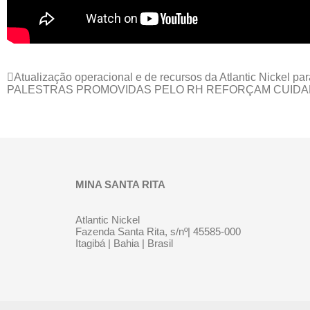
Atualização operacional e de recursos da Atlantic Nickel pa
PALESTRAS PROMOVIDAS PELO RH REFORÇAM CUID
MINA SANTA RITA
Atlantic Nickel
Fazenda Santa Rita, s/nº| 45585-000
Itagibá | Bahia | Brasil