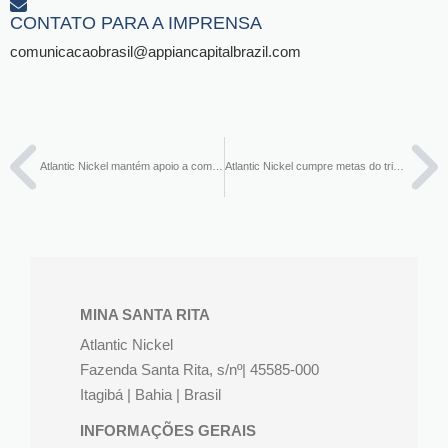
CONTATO PARA A IMPRENSA​
comunicacaobrasil@appiancapitalbrazil.com
Atlantic Nickel mantém apoio a comunidades no enfrentamento à pandemia da Covid-19
Atlantic Nickel cumpre metas do trimestre para incremento de produção do níquel sulfetado na Bahia
MINA SANTA RITA
Atlantic Nickel
Fazenda Santa Rita, s/nº| 45585-000
Itagibá | Bahia | Brasil
INFORMAÇÕES GERAIS