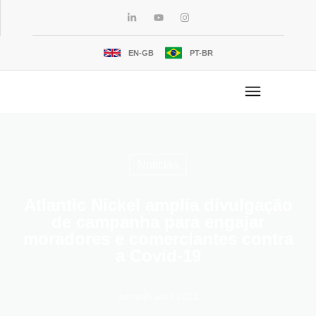
EN-GB
PT-BR
Notícias
Atlantic Nickel amplia divulgação
de campanha para engajar
moradores e comerciantes contra
a Covid-19
admin
5 abril 2021