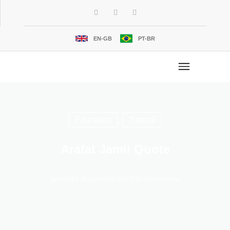
EN-GB
PT-BR
Education
,
Tutorial
Arafat Jamil Quote
admin
10 dezembro 2022
No Comments