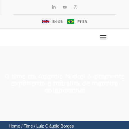
EN-GB
PT-BR
O time da Atlantic Nickel é altamente
experiente e trabalha de maneira
colaborativa
Home
/
Time / Luiz Cláudio Borges